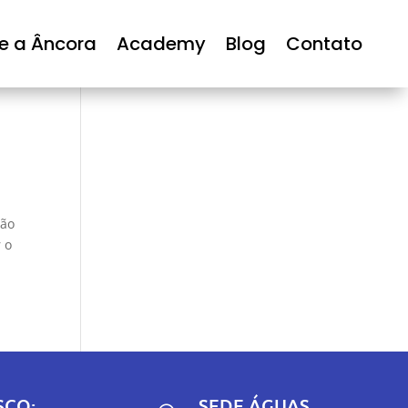
e a Âncora
Academy
Blog
Contato
tão
 o
SCO:
SEDE ÁGUAS