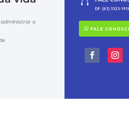

.
DF: (61) 3323-191
administrar o
FALE CONOSC
de