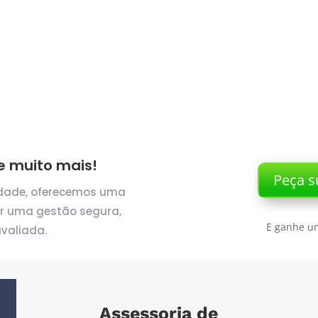
 muito mais!
Peça s
idade, oferecemos uma
ir uma gestão segura,
E ganhe um
valiada.
Assessoria de