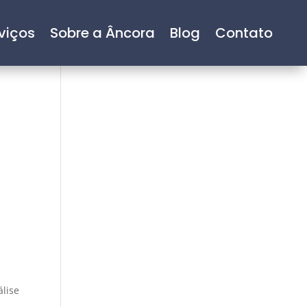
viços
Sobre a Âncora
Blog
Contato
álise