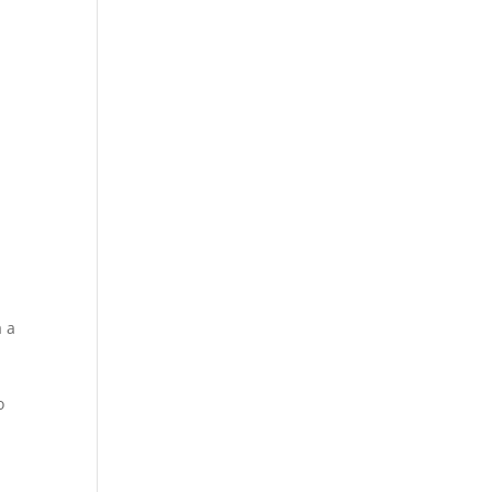
a a
o