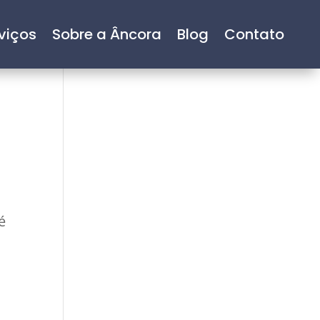
viços
Sobre a Âncora
Blog
Contato
é