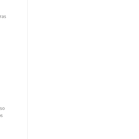
ras
aso
os