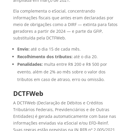
ampliada em março de 2021.
Ela complementa o eSocial, concentrando
informações fiscais que antes eram declaradas por
meio de obrigações como a DIRF — extinta para fatos
geradores a partir de 2024 — e parte da GFIP,
substituída pela DCTFWeb.
Envio:
até o dia 15 de cada mês.
Recolhimento dos tributos:
até o dia 20.
Penalidades:
multa entre R$ 200 e R$ 500 por
evento, além de 2% ao mês sobre o valor dos
tributos em caso de atraso, erro ou omissão.
DCTFWeb
A DCTFWeb (Declaração de Débitos e Créditos
Tributários Federais, Previdenciários e de Outras
Entidades) é gerada automaticamente com base nas
informações enviadas via eSocial e/ou EFD-Reinf.
Suas regras estão previstas na IN RFB nº 2.005/2021